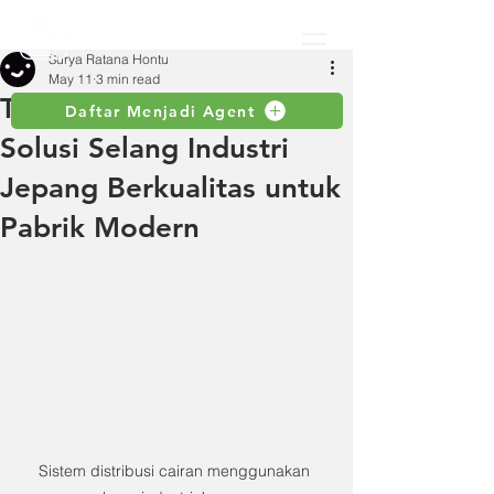
Surya Ratana Hontu
May 11
3 min read
Toyox Hose Indonesia:
Daftar Menjadi Agent
Solusi Selang Industri
Jepang Berkualitas untuk
Pabrik Modern
Sistem distribusi cairan menggunakan 