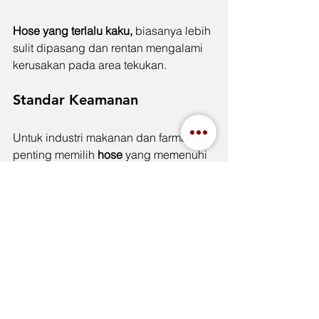
Hose yang terlalu kaku,
 biasanya lebih 
sulit dipasang dan rentan mengalami 
kerusakan pada area tekukan.
Standar Keamanan
Untuk industri makanan dan farmasi, 
penting memilih 
hose 
yang memenuhi 
standar keamanan tertentu seperti
 food 
grade atau regulasi internasional 
lainnya.
Mengapa Banyak 
Industri Memilih Produk 
Jepang?