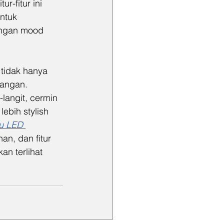
-fitur ini 
ntuk 
engan mood 
tidak hanya 
angan. 
langit, cermin 
bih stylish 
u LED 
n, dan fitur 
n terlihat 