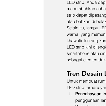
LED strip, Anda da
menambahkan cahaya 
strip dapat dipasang
atau bahkan di bela
Selain itu, lampu LE
warna, yang memung
khawatir tentang kon
LED strip kini dileng
smartphone atau sin
sebagai elemen deko
Tren Desain
Untuk membuat rumah
LED strip terbaru y
Pencahayaan Ind
penggunaan lamp