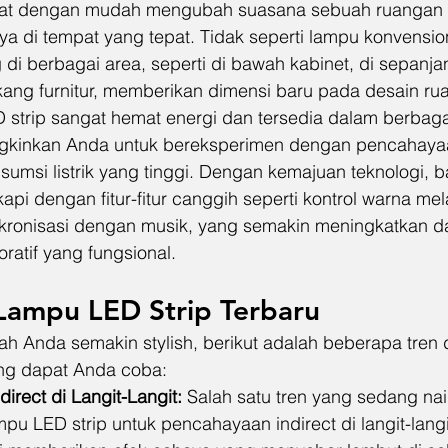
pat dengan mudah mengubah suasana sebuah ruangan
di tempat yang tepat. Tidak seperti lampu konvensio
 di berbagai area, seperti di bawah kabinet, di sepanjang
kang furnitur, memberikan dimensi baru pada desain ru
D strip sangat hemat energi dan tersedia dalam berbagai
kinkan Anda untuk bereksperimen dengan pencahayaa
sumsi listrik yang tinggi. Dengan kemajuan teknologi, 
kapi dengan fitur-fitur canggih seperti kontrol warna mela
kronisasi dengan musik, yang semakin meningkatkan da
ratif yang fungsional.
 Lampu LED Strip Terbaru
 Anda semakin stylish, berikut adalah beberapa tren 
ang dapat Anda coba:
irect di Langit-Langit:
 Salah satu tren yang sedang na
u LED strip untuk pencahayaan indirect di langit-langi