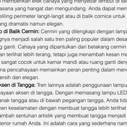
i memberikan efek cahaya yang menyebar lembut di sel
uasana yang hangat dan mengundang. Anda dapat me
liling perimeter langit-langit atau di balik cornice untuk 
ng dramatis namun elegan.
 di Balik Cermin:
 Cermin yang dilengkapi dengan lampu
nya menjadi salah satu tren paling populer dalam desa
 ganti. Cahaya yang dipantulkan dari belakang cermin 
 terlihat lebih terang, tetapi juga menambah kesan 
i sangat cocok untuk kamar mandi atau ruang ganti den
mana pencahayaan memainkan peran penting dalam men
ersih dan elegan.
sen di Tangga:
 Tren lainnya adalah penggunaan lampu 
ayaan aksen di tangga. Dengan memasang lampu LED s
 anak tangga atau di bawah pegangan tangga, Anda tid
n keselamatan dengan membuat tangga lebih terlihat d
ambah sentuhan artistik yang membuat tangga menjadi f
terior rumah Anda. Ini adalah cara yang sederhana namu