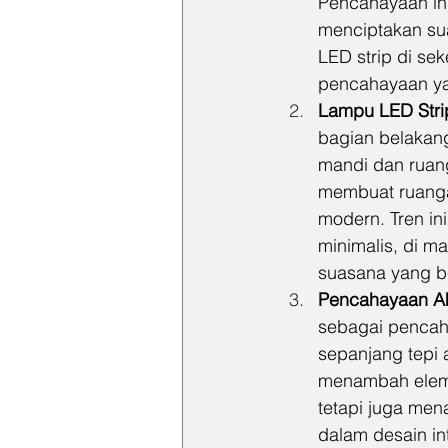
Pencahayaan in
menciptakan s
LED strip di seke
pencahayaan ya
Lampu LED Strip
bagian belakang
mandi dan ruang
membuat ruangan
modern. Tren in
minimalis, di 
suasana yang b
Pencahayaan Ak
sebagai pencah
sepanjang tepi
menambah eleme
tetapi juga men
dalam desain in