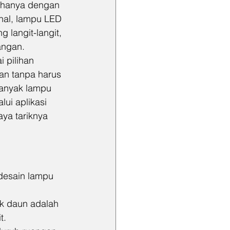
 hanya dengan 
nal, lampu LED 
 langit-langit, 
angan.
 pilihan 
n tanpa harus 
banyak lampu 
lui aplikasi 
ya tariknya 
desain lampu 
ik daun adalah 
t. 