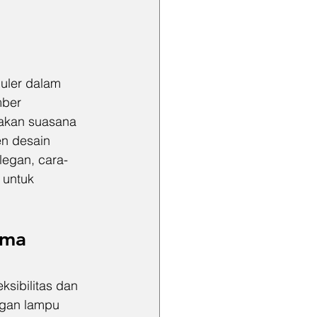
uler dalam 
mber 
akan suasana 
en desain 
legan, cara-
 untuk 
ama 
ksibilitas dan 
gan lampu 