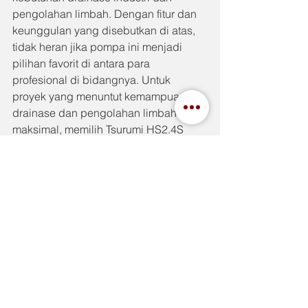
pengolahan limbah. Dengan fitur dan 
keunggulan yang disebutkan di atas, 
tidak heran jika pompa ini menjadi 
pilihan favorit di antara para 
profesional di bidangnya. Untuk 
proyek yang menuntut kemampuan 
drainase dan pengolahan limbah yang 
maksimal, memilih Tsurumi HS2.4S 
adalah langkah cerdas yang dapat 
meningkatkan efektivitas operasi 
sekaligus mendukung keberlanjutan 
lingkungan.
See All
Recent Posts