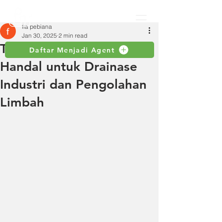
fia pebiana
Jan 30, 2025
2 min read
Tsurumi HS2.4S: Solusi
Daftar Menjadi Agent
Handal untuk Drainase
Industri dan Pengolahan
Limbah