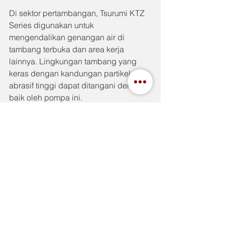
Di sektor pertambangan, Tsurumi KTZ 
Series digunakan untuk 
mengendalikan genangan air di 
tambang terbuka dan area kerja 
lainnya. Lingkungan tambang yang 
keras dengan kandungan partikel 
abrasif tinggi dapat ditangani dengan 
baik oleh pompa ini.
Selain itu, Tsurumi KTZ Series juga 
digunakan pada proyek drainase 
industri dan situasi darurat yang 
membutuhkan sistem pemompaan air 
yang cepat dan stabil.
Alasan Memilih Tsurumi 
KTZ Series