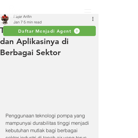
Fajar Arifin
Jan 7
5 min read
Tsurumi Pump Indonesia
Daftar Menjadi Agent
dan Aplikasinya di
Berbagai Sektor
Penggunaan teknologi pompa yang 
mampunyai durabilitas tinggi menjadi 
kebutuhan mutlak bagi berbagai 
sektor industri di tanah air yang terus 