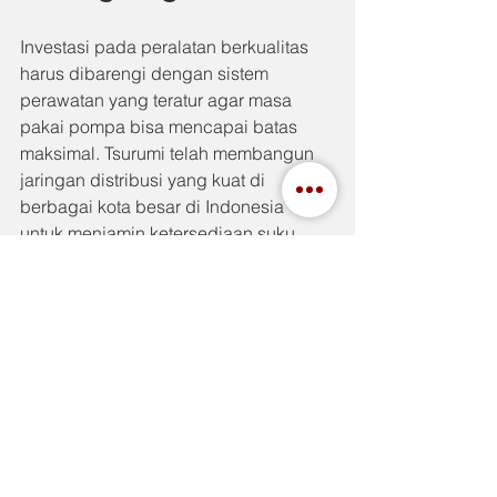
Investasi pada peralatan berkualitas 
harus dibarengi dengan sistem 
perawatan yang teratur agar masa 
pakai pompa bisa mencapai batas 
maksimal. Tsurumi telah membangun 
jaringan distribusi yang kuat di 
berbagai kota besar di Indonesia 
untuk menjamin ketersediaan suku 
cadang asli seperti segel mekanis, 
bantalan peluru, dan impeller. 
Penggunaan suku cadang original 
sangat disarankan karena presisi 
ukurannya telah disesuaikan dengan 
standar pabrikasi Jepang, sehingga 
performa pompa tetap terjaga seperti 
unit baru. Pelatihan rutin yang 