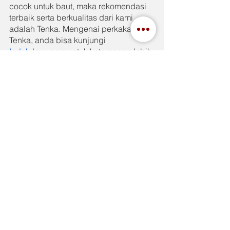
cocok untuk baut, maka rekomendasi 
terbaik serta berkualitas dari kami 
adalah Tenka. Mengenai perkakas 
Tenka, anda bisa kunjungi 
IndahJaya.com
 untuk keterangan lebih 
lanjut.
See All
Recent Posts