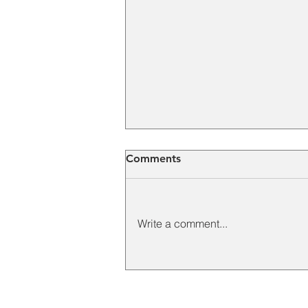
Comments
Write a comment...
Distributor Hoist Crane
Indonesia untuk Industri
Manufaktur Mesin: Solusi