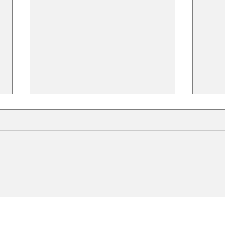
Hoist Crane untuk Pabrik
Jual
pada Industri Steel Coil
untu
Processing: Solusi Material
Solu