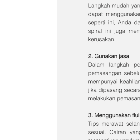
Langkah mudah yang
dapat menggunaka
seperti ini, Anda d
spiral ini juga m
kerusakan. 
2. Gunakan jasa 
Dalam langkah per
pemasangan sebelu
mempunyai keahlian
jika dipasang secar
melakukan pemasang
3. Menggunakan flui
Tips
merawat selan
sesuai. Cairan ya