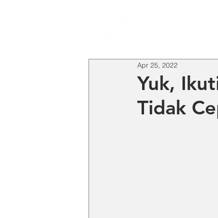
HO
Apr 25, 2022
Yuk, Iku
Tidak Ce