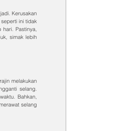
adi. Kerusakan 
perti ini tidak 
hari. Pastinya, 
, simak lebih 
ajin melakukan 
gganti selang. 
aktu. Bahkan, 
merawat selang 