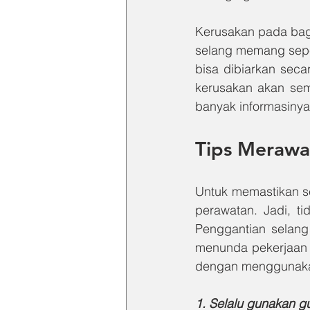
Kerusakan pada bagi
selang memang sepele
bisa dibiarkan secar
kerusakan akan sem
banyak informasinya d
Tips Merawa
Untuk memastikan se
perawatan. Jadi, ti
Penggantian selan
menunda pekerjaan 
dengan menggunakan
1. Selalu gunakan g