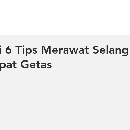
ME
ABOUT US
PRODUCT
NE
ti 6 Tips Merawat Selan
pat Getas