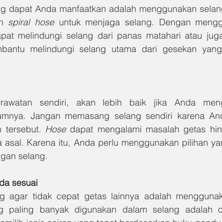
 dapat Anda manfaatkan adalah menggunakan selang 
n 
spiral hose 
untuk menjaga selang. Dengan mengg
apat melindungi selang dari panas matahari atau juga
embantu melindungi selang utama dari gesekan yan
awatan sendiri, akan lebih baik jika Anda meng
mnya. Jangan memasang selang sendiri karena And
 tersebut. 
Hose 
dapat mengalami masalah getas hin
a asal. Karena itu, Anda perlu menggunakan pilihan yan
an selang. 
da sesuai 
g agar tidak cepat getas
lainnya adalah menggunak
ng paling banyak digunakan dalam selang adalah ol