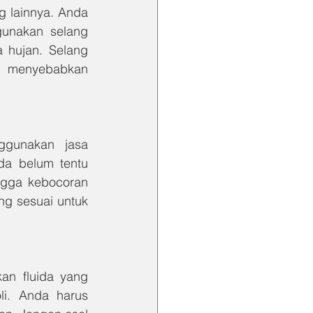
lainnya. Anda 
unakan selang 
 hujan. Selang 
g menyebabkan 
gunakan jasa 
a belum tentu 
gga kebocoran 
g sesuai untuk 
an fluida yang 
i. Anda harus 