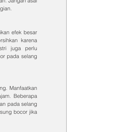
n. Jangan asal 
gian. 
an efek besar 
sihkan karena 
ri juga perlu 
or pada selang 
ng. Manfaatkan 
jam. Beberapa 
an pada selang 
ung bocor jika 