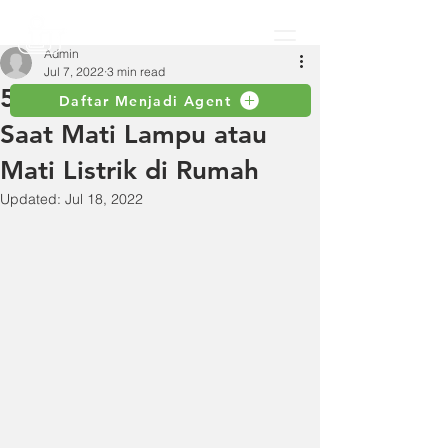
Admin
Jul 7, 2022
3 min read
5 Kerugian yang Diderita
Daftar Menjadi Agent
Saat Mati Lampu atau
Mati Listrik di Rumah
Updated:
Jul 18, 2022