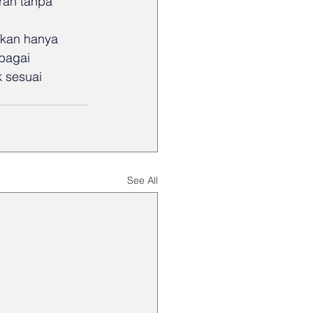
rah tanpa 
ukan hanya 
bagai 
 sesuai 
See All