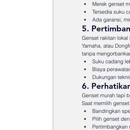
Merek genset me
Tersedia suku c
Ada garansi, m
5. Pertimban
Genset rakitan loka
Yamaha, atau Dongfe
tanpa mengorbankan
Suku cadang leb
Biaya perawatan
Dukungan teknis
6. Perhatika
Genset murah tapi b
Saat memilih genset
Bandingkan spes
Pilih genset de
Pertimbangkan 