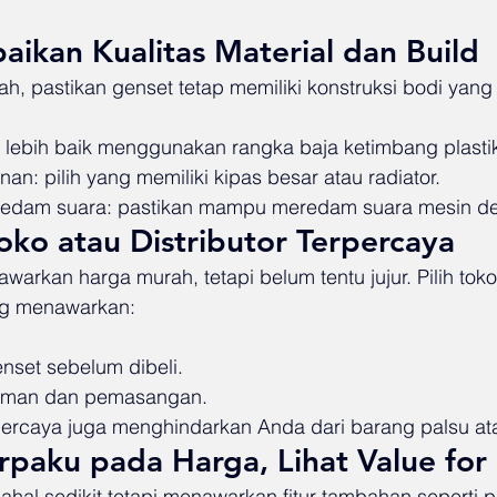
aikan Kualitas Material dan Build
h, pastikan genset tetap memiliki konstruksi bodi yang
: lebih baik menggunakan rangka baja ketimbang plasti
an: pilih yang memiliki kipas besar atau radiator.
redam suara: pastikan mampu meredam suara mesin de
 Toko atau Distributor Terpercaya
arkan harga murah, tetapi belum tentu jujur. Pilih toko
ang menawarkan:
enset sebelum dibeli.
riman dan pemasangan.
rpercaya juga menghindarkan Anda dari barang palsu ata
rpaku pada Harga, Lihat Value fo
hal sedikit tetapi menawarkan fitur tambahan seperti pa