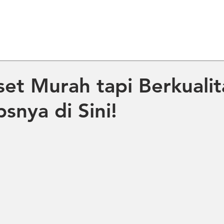
ME
ABOUT US
PRODUCT
NE
set Murah tapi Berkualit
snya di Sini!