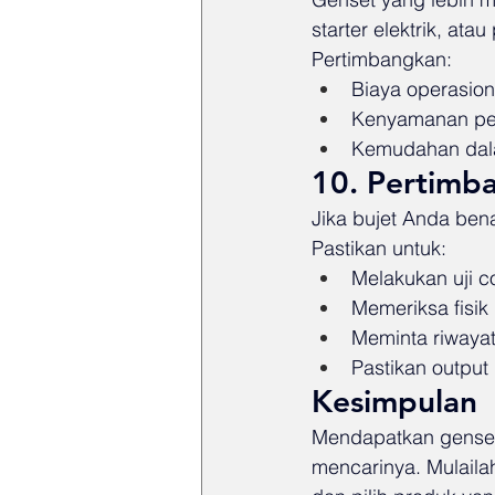
starter elektrik, ata
Pertimbangkan:
Biaya operasiona
Kenyamanan pe
Kemudahan dal
10. Pertimb
Jika bujet Anda bena
Pastikan untuk:
Melakukan uji c
Memeriksa fisik
Meminta riwaya
Pastikan output li
Kesimpulan
Mendapatkan genset 
mencarinya. Mulaila