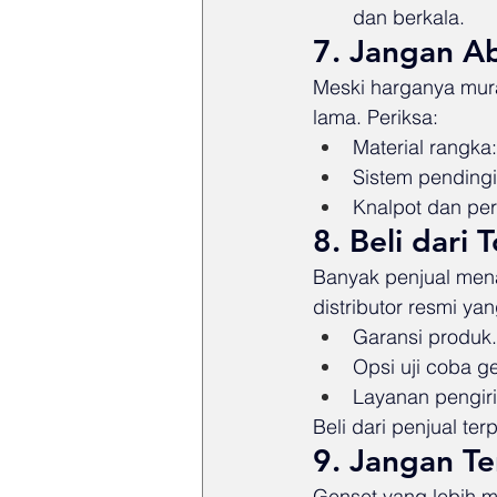
dan berkala.
7. Jangan Ab
Meski harganya mura
lama. Periksa:
Material rangka
Sistem pendingin
Knalpot dan pe
8. Beli dari
Banyak penjual menaw
distributor resmi y
Garansi produk.
Opsi uji coba g
Layanan pengi
Beli dari penjual te
9. Jangan Te
Genset yang lebih ma