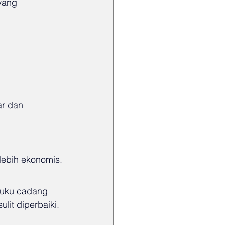
yang 
ar dan 
 lebih ekonomis.
suku cadang 
lit diperbaiki. 