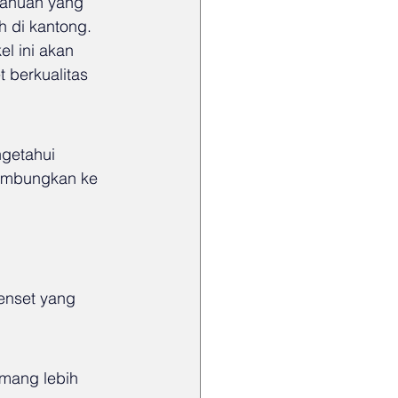
tahuan yang 
 di kantong. 
l ini akan 
berkualitas 
getahui 
sambungkan ke 
enset yang 
mang lebih 