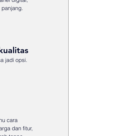
a panjang. 
ualitas
 jadi opsi. 
hu cara 
ga dan fitur, 