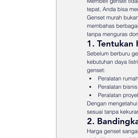
Membeli genset tid
tepat, Anda bisa me
Genset murah bukan b
membahas berbagai 
tanpa menguras do
1. Tentukan 
Sebelum berburu gen
kebutuhan daya list
genset:
Peralatan rumah 
Peralatan bisnis
Peralatan proyek
Dengan mengetahui t
sesuai tanpa kekura
2. Bandingk
Harga genset sanga