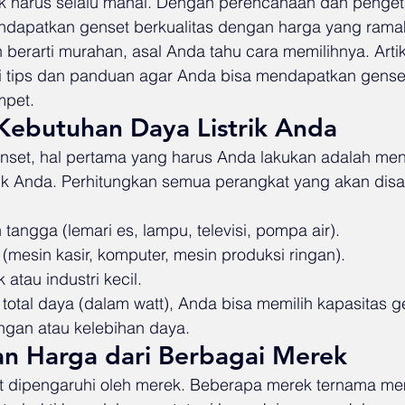
ak harus selalu mahal. Dengan perencanaan dan penge
ndapatkan genset berkualitas dengan harga yang ramah
erarti murahan, asal Anda tahu cara memilihnya. Artike
tips dan panduan agar Anda bisa mendapatkan genset 
mpet.
Kebutuhan Daya Listrik Anda
set, hal pertama yang harus Anda lakukan adalah men
rik Anda. Perhitungkan semua perangkat yang akan di
tangga (lemari es, lampu, televisi, pompa air).
 (mesin kasir, komputer, mesin produksi ringan).
 atau industri kecil.
otal daya (dalam watt), Anda bisa memilih kapasitas g
ngan atau kelebihan daya.
an Harga dari Berbagai Merek
t dipengaruhi oleh merek. Beberapa merek ternama me