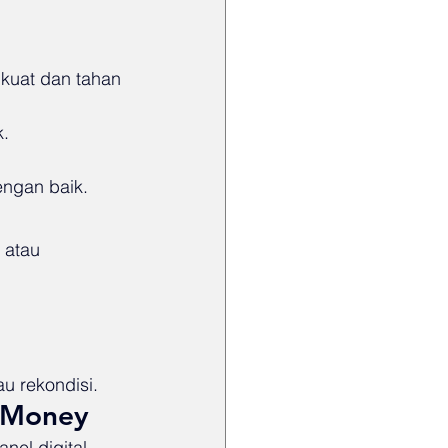
 kuat dan tahan 
k.
ngan baik.
 atau 
u rekondisi.
r Money
nel digital, 