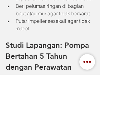
Beri pelumas ringan di bagian 
baut atau mur agar tidak berkarat
Putar impeller sesekali agar tidak 
macet
Studi Lapangan: Pompa 
Bertahan 5 Tahun 
dengan Perawatan 
Teratur
Sebuah proyek tambang di Kalimantan 
menggunakan Tsurumi GPN-series 
secara nonstop selama 12 jam per 
hari. Dengan penggantian oli setiap 3 
bulan dan pembersihan impeller 
mingguan, pompa ini mampu bertahan 
lebih dari 5 tahun tanpa penggantian 