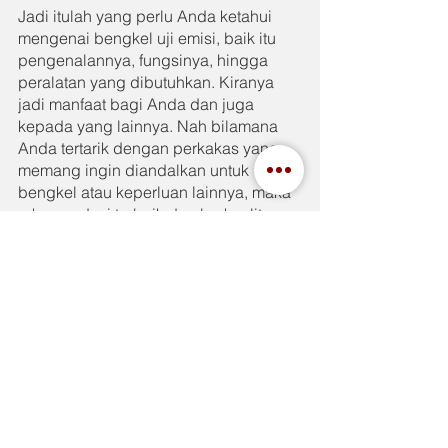
Jadi itulah yang perlu Anda ketahui 
mengenai bengkel uji emisi, baik itu 
pengenalannya, fungsinya, hingga 
peralatan yang dibutuhkan. Kiranya 
jadi manfaat bagi Anda dan juga 
kepada yang lainnya. Nah bilamana 
Anda tertarik dengan perkakas yang 
memang ingin diandalkan untuk 
bengkel atau keperluan lainnya, maka 
rekomendasi terbaik dan berkualitas 
kami ada di perkakas Tenka. Mengenai 
perkakas Tenka, tentunya Anda bisa 
ketahui lebih lanjut di 
IndahJaya.com
See All
Recent Posts