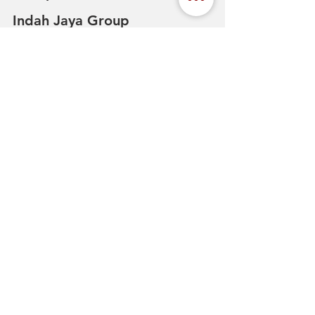
Indah Jaya Group
Sebagai distributor resmi Toyox di 
Indonesia, Indah Jaya 
Group menyediakan berbagai jenis 
selang dan konektor industri termasuk 
konektor sekelas Kamlok. Dengan 
dukungan teknis dan pelayanan 
profesional, pelanggan bisa 
mendapatkan solusi terbaik sesuai 
dengan kebutuhan spesifik industri 
mereka.
Produk-produk dari Toyox yang 