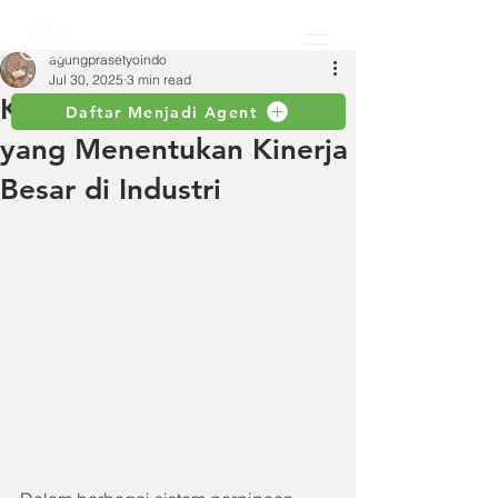
agungprasetyoindo
Jul 30, 2025
3 min read
Kamlok: Komponen Kecil
Daftar Menjadi Agent
yang Menentukan Kinerja
Besar di Industri