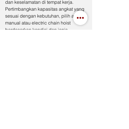
dan keselamatan di tempat kerja. 
Pertimbangkan kapasitas angkat yang 
sesuai dengan kebutuhan, pilih antara 
manual atau electric chain hoist 
berdasarkan kondisi dan jenis 
pekerjaan, serta pastikan hoist 
dilengkapi dengan fitur pengaman 
yang baik. Semua faktor ini akan 
memastikan bahwa alat yang Anda 
pilih dapat beroperasi dengan optimal 
dan memenuhi standar keselamatan 
yang diperlukan.
Untuk memastikan Anda mendapatkan 
chain hoist yang tepat dengan kualitas 
terbaik, 
Elephant Crane & Hoist
 adalah 
pilihan yang tepat. Mereka 
menawarkan berbagai jenis hoist yang 
dapat disesuaikan dengan kebutuhan 
industri Anda, memastikan kinerja 