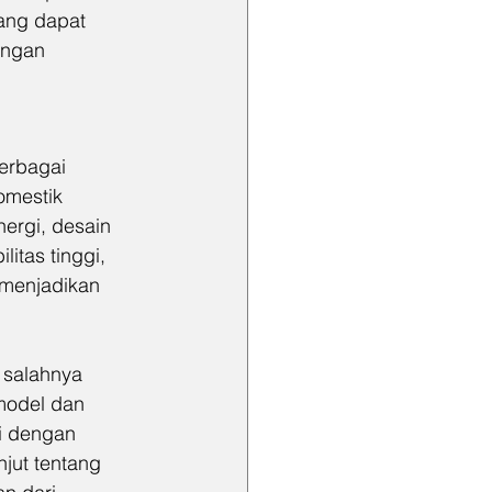
ang dapat 
ungan 
erbagai 
omestik 
nergi, desain 
itas tinggi, 
 menjadikan 
 salahnya 
model dan 
i dengan 
jut tentang 