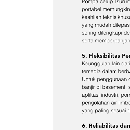
Pompa celup Tsurumi
portabel memungkin
keahlian teknis khu
yang mudah dilepas 
sering dilengkapi d
serta memperpanja
5. Fleksibilitas 
Keunggulan lain dar
tersedia dalam berba
Untuk penggunaan d
banjir di basement, 
aplikasi industri, p
pengolahan air limb
yang paling sesuai 
6. Reliabilitas da