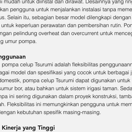
 mudah untuk diinstal dan dirawat. Desainnya yang ri
kan pengguna untuk menjalankan instalasi tanpa meme
sus. Selain itu, sebagian besar model dilengkapi denga
untuk keperluan perawatan dan pembersihan rutin. Pom
engan pelindung overheat dan overcurrent untuk mence
ng umur pompa.
Penggunaan
i pompa celup Tsurumi adalah fleksibilitas penggunaann
gai model dan spesifikasi yang cocok untuk berbagai je
omestik, pompa celup Tsurumi dapat digunakan untuk 
sumur bor, atau bahkan untuk sistem irigasi taman. Sed
ompa ini sering digunakan dalam proyek konstruksi, tam
ah. Fleksibilitas ini memungkinkan pengguna untuk memi
dengan kebutuhan spesifik masing-masing.
n Kinerja yang Tinggi