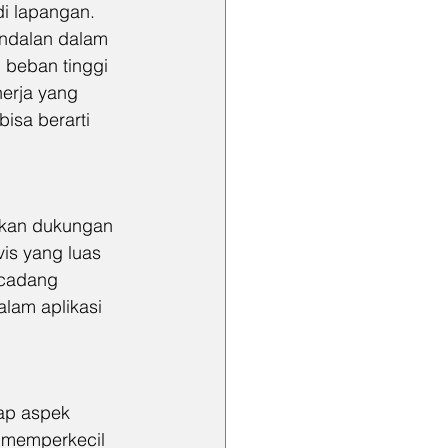
di lapangan. 
ndalan dalam 
 beban tinggi 
erja yang 
isa berarti 
iakan dukungan 
vis yang luas 
cadang 
lam aplikasi 
ap aspek 
 memperkecil 