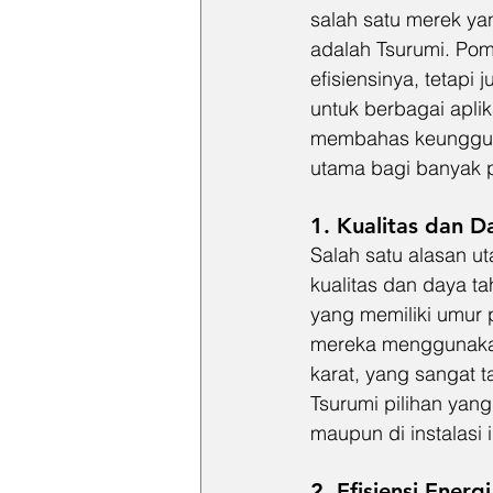
salah satu merek ya
adalah Tsurumi. Pom
efisiensinya, tetap
untuk berbagai aplika
membahas keunggula
utama bagi banyak p
1. Kualitas dan D
Salah satu alasan 
kualitas dan daya t
yang memiliki umur 
mereka menggunakan 
karat, yang sangat 
Tsurumi pilihan yan
maupun di instalasi i
2. Efisiensi Energi