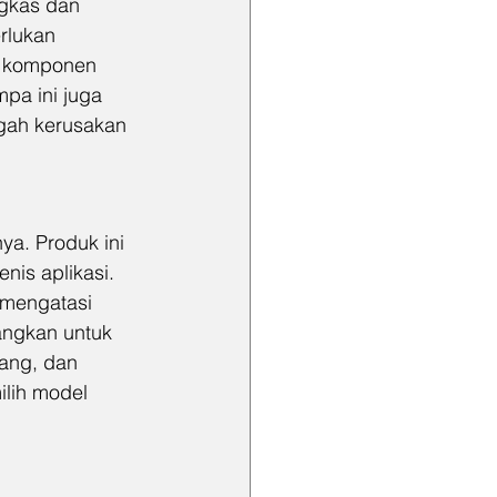
ngkas dan 
rlukan 
n komponen 
pa ini juga 
gah kerusakan 
ya. Produk ini 
nis aplikasi. 
mengatasi 
angkan untuk 
bang, dan 
lih model 