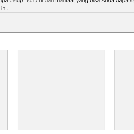
pa celup Tsurumi dan manfaat yang bisa Anda dapatka
ini.