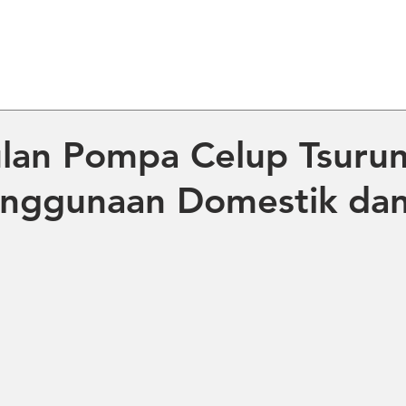
ME
ABOUT US
PRODUCT
NE
lan Pompa Celup Tsuru
enggunaan Domestik da