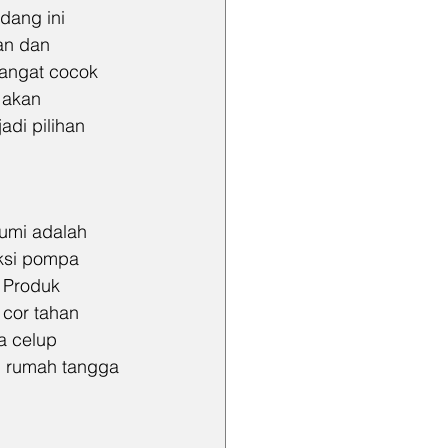
dang ini 
an dan 
sangat cocok 
 akan 
di pilihan 
umi adalah 
ksi pompa 
 Produk 
cor tahan 
a celup 
i rumah tangga 