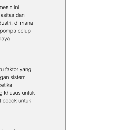
esin ini 
asitas dan 
stri, di mana 
i pompa celup 
paya 
u faktor yang 
gan sistem 
etika 
ng khusus untuk 
 cocok untuk 