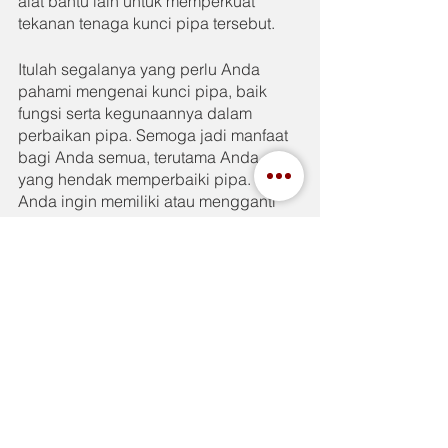
alat bantu lain untuk memperkuat 
tekanan tenaga kunci pipa tersebut.
Itulah segalanya yang perlu Anda 
pahami mengenai kunci pipa, baik 
fungsi serta kegunaannya dalam 
perbaikan pipa. Semoga jadi manfaat 
bagi Anda semua, terutama Anda 
yang hendak memperbaiki pipa. Bila 
Anda ingin memiliki atau mengganti 
perkakas lama Anda dengan yang 
terbaik serta berkualitas, maka kami 
rekomendasikan perkakas Tenka yang 
ada di 
IndahJaya.com
See All
Recent Posts