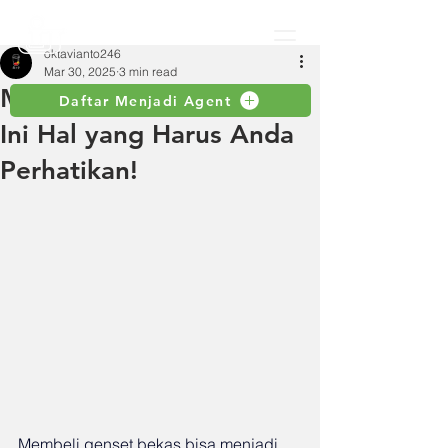
oktavianto246
Mar 30, 2025
3 min read
Mau Beli Genset Bekas?
Daftar Menjadi Agent
Ini Hal yang Harus Anda
Perhatikan!
Membeli genset bekas bisa menjadi 