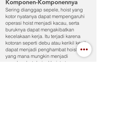
Komponen-Komponennya
Sering dianggap sepele, hoist yang 
kotor nyatanya dapat mempengaruhi 
operasi hoist menjadi kacau, serta 
buruknya dapat mengakibatkan 
kecelakaan kerja. Itu terjadi karena 
kotoran seperti debu atau kerikil kecil 
dapat menjadi penghambat hoist, 
yang mana mungkin menjadi 
penghambat dari rel hoist atau 
sebagainya.
Oleh karena itu, penting sekali 
membersihkan hoist yang kotor. Atau 
lebih baik selalu lakukan pembersihan 
hoist secara rutin dan berkala. Tapi 
yang pasti dengan teknik serta 
pembersihan yang benar dan memang 
tepat untuk hoist.