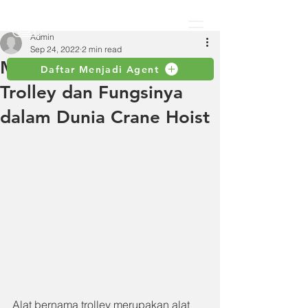
Admin
Sep 24, 2022
2 min read
Mengenal Apa Itu Plain
Daftar Menjadi Agent
Trolley dan Fungsinya
dalam Dunia Crane Hoist
Alat bernama trolley merupakan alat 