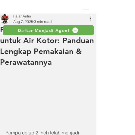
Fajar Arifin
Aug 7, 2025
3 min read
Pompa Celup 2 Inch
Daftar Menjadi Agent
untuk Air Kotor: Panduan
Lengkap Pemakaian &
Perawatannya
Pompa celup 2 inch telah menjadi 