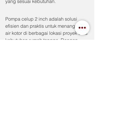
yang sesuai kebutuhan.
Pompa celup 2 inch adalah solusi 
efisien dan praktis untuk menangani 
air kotor di berbagai lokasi proyek atau 
kebutuhan rumah tangga. Dengan 
pemakaian yang tepat dan perawatan 
rutin, pompa ini bisa bertahan 
bertahun-tahun tanpa banyak kendala. 
Jangan lupa memilih model pompa 
dari merek terpercaya seperti Tsurumi 
untuk mendapatkan performa terbaik.
See All
Recent Posts