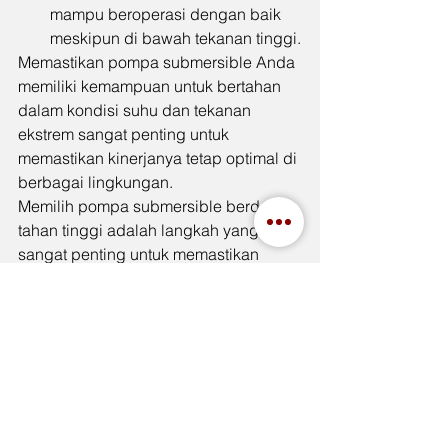
mampu beroperasi dengan baik 
meskipun di bawah tekanan tinggi.
Memastikan pompa submersible Anda 
memiliki kemampuan untuk bertahan 
dalam kondisi suhu dan tekanan 
ekstrem sangat penting untuk 
memastikan kinerjanya tetap optimal di 
berbagai lingkungan.
Memilih pompa submersible berdaya 
tahan tinggi adalah langkah yang 
sangat penting untuk memastikan 
kinerja yang optimal dalam jangka 
panjang, terutama ketika pompa 
digunakan dalam lingkungan yang 
menantang. Dengan memilih pompa 
yang terbuat dari material tahan korosi 
dan abrasi, serta dirancang untuk 
beroperasi dalam suhu dan tekanan 
tinggi, Anda dapat memperpanjang 