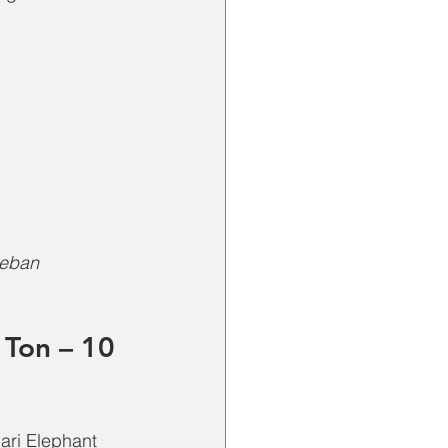
beban 
 Ton – 10 
dari Elephant 