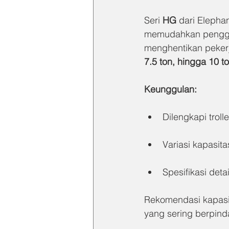
Seri 
HG
 dari Elepha
memudahkan penggese
menghentikan pekerj
7.5 ton, hingga 10 t
Keunggulan:
Dilengkapi trol
Variasi kapasit
Spesifikasi det
Rekomendasi kapasita
yang sering berpind