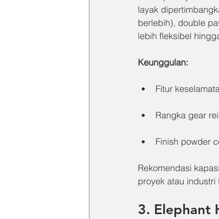
layak dipertimbangka
berlebih), double pa
lebih fleksibel hingg
Keunggulan:
Fitur keselamat
Rangka gear rei
Finish powder c
Rekomendasi kapasit
proyek atau industri 
3. Elephant 