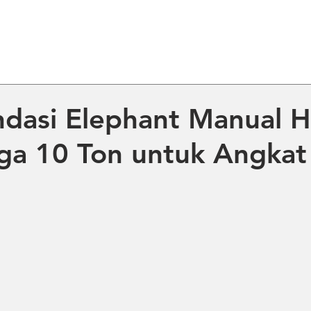
ME
ABOUT US
PRODUCT
NE
asi Elephant Manual H
ga 10 Ton untuk Angka