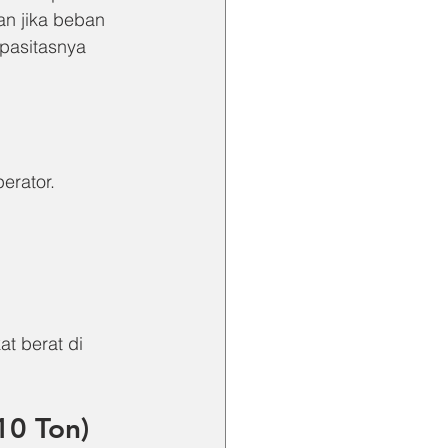
an jika beban 
apasitasnya 
erator.
t berat di 
10 Ton)