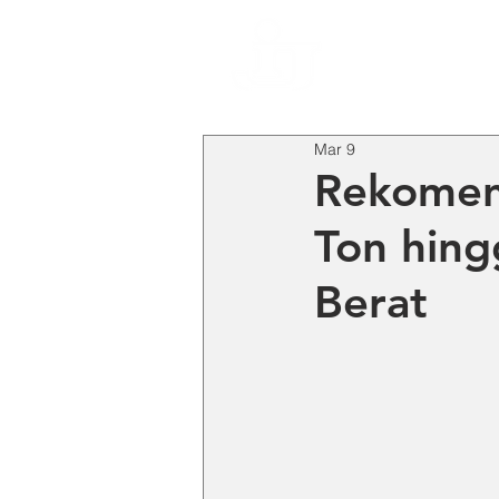
HO
Mar 9
Rekomend
Ton hing
Berat