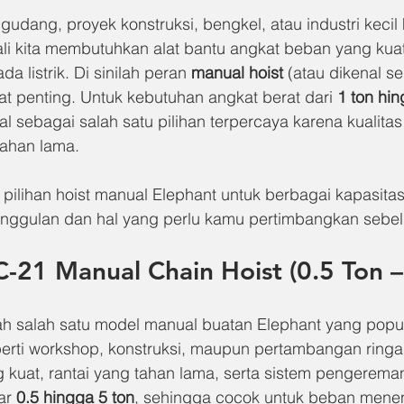
 gudang, proyek konstruksi, bengkel, atau industri kecil
li kita membutuhkan alat bantu angkat beban yang kua
 listrik. Di sinilah peran 
manual hoist
 (atau dikenal s
at penting. Untuk kebutuhan angkat berat dari 
1 ton hin
al sebagai salah satu pilihan terpercaya karena kualita
tahan lama.
pilihan hoist manual Elephant untuk berbagai kapasitas
nggulan dan hal yang perlu kamu pertimbangkan sebe
C-21 Manual Chain Hoist (0.5 Ton –
ah salah satu model manual buatan Elephant yang popu
erti workshop, konstruksi, maupun pertambangan ringan.
 kuat, rantai yang tahan lama, serta sistem pengereman 
ar 
0.5 hingga 5 ton
, sehingga cocok untuk beban mene