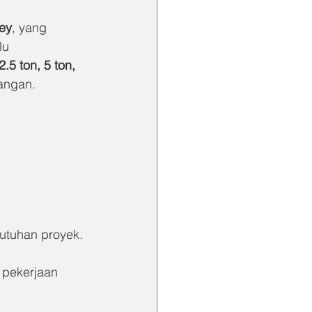
ley
, yang 
lu 
2.5 ton, 5 ton, 
angan.
utuhan proyek.
k pekerjaan 