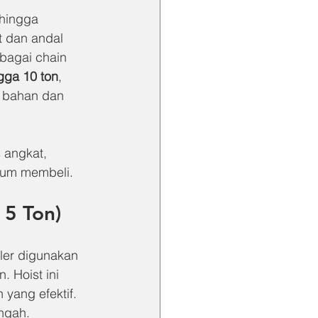
 hingga 
t dan andal 
ebagai chain 
gga 10 ton
, 
s bahan dan 
 angkat, 
lum membeli.
 5 Ton)
ler digunakan 
 Hoist ini 
yang efektif. 
ngah.