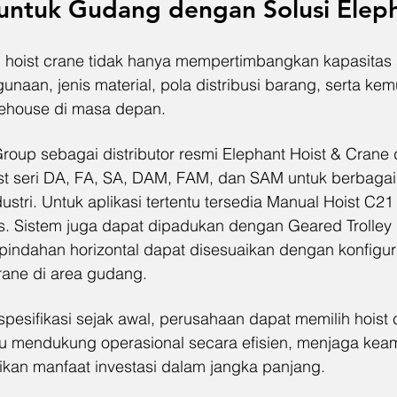
 untuk Gudang dengan Solusi Elep
i hoist crane tidak hanya mempertimbangkan kapasitas a
unaan, jenis material, pola distribusi barang, serta ke
house di masa depan.
roup sebagai distributor resmi Elephant Hoist & Crane d
oist seri DA, FA, SA, DAM, FAM, dan SAM untuk berbaga
dustri. Untuk aplikasi tertentu tersedia Manual Hoist C21
es. Sistem juga dapat dipadukan dengan Geared Trolley
erpindahan horizontal dapat disesuaikan dengan konfigur
ane di area gudang.
sifikasi sejak awal, perusahaan dapat memilih hoist 
mendukung operasional secara efisien, menjaga kea
rikan manfaat investasi dalam jangka panjang.