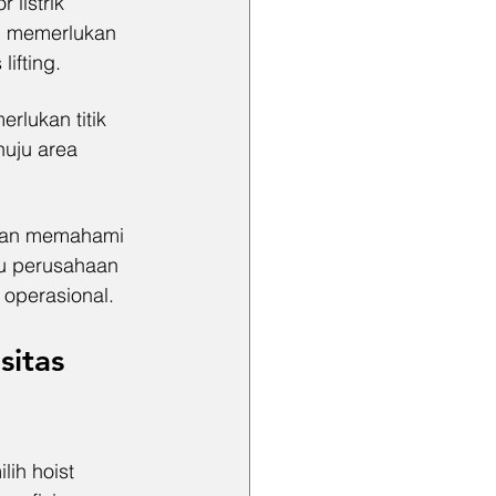
listrik 
ng memerlukan 
ifting.
rlukan titik 
uju area 
ngan memahami 
tu perusahaan 
operasional.
itas 
ih hoist 