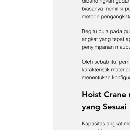
dibandingkan gudang
biasanya memiliki p
metode pengangkata
Begitu pula pada gud
angkat yang tepat a
penyimpanan maupu
Oleh sebab itu, pem
karakteristik materi
menentukan konfigur
Hoist Crane 
yang Sesuai
Kapasitas angkat me