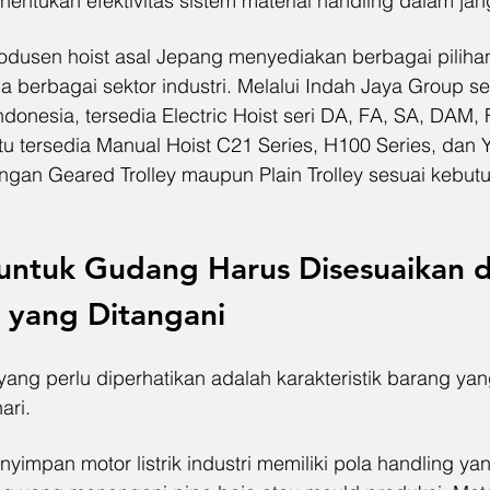
nentukan efektivitas sistem material handling dalam ja
dusen hoist asal Jepang menyediakan berbagai pilihan s
 berbagai sektor industri. Melalui Indah Jaya Group s
 Indonesia, tersedia Electric Hoist seri DA, FA, SA, DAM
ntu tersedia Manual Hoist C21 Series, H100 Series, dan 
gan Geared Trolley maupun Plain Trolley sesuai kebut
 untuk Gudang Harus Disesuaikan 
 yang Ditangani
yang perlu diperhatikan adalah karakteristik barang ya
ari.
impan motor listrik industri memiliki pola handling ya