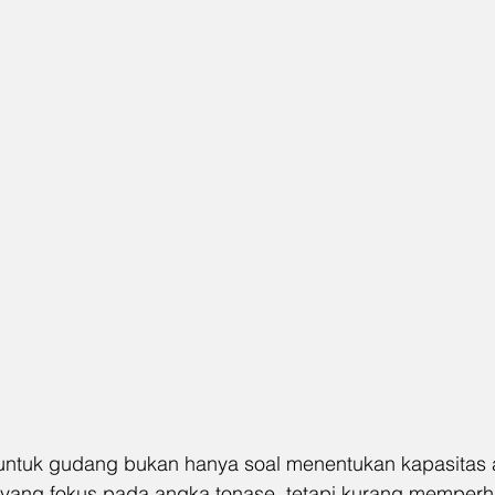
 untuk gudang bukan hanya soal menentukan kapasitas 
yang fokus pada angka tonase, tetapi kurang memperha