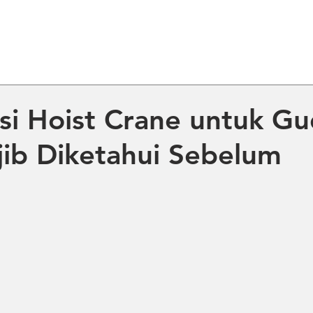
ME
ABOUT US
PRODUCT
NE
asi Hoist Crane untuk G
ib Diketahui Sebelum