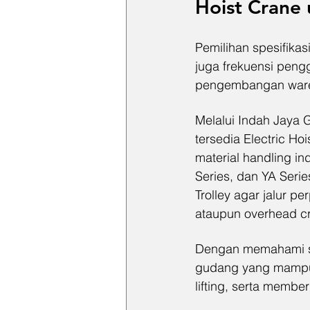
Hoist Crane
Pemilihan spesifikas
juga frekuensi pengg
pengembangan ware
Melalui Indah Jaya G
tersedia Electric H
material handling in
Series, dan YA Seri
Trolley agar jalur p
ataupun overhead cr
Dengan memahami spe
gudang yang mampu 
lifting, serta membe