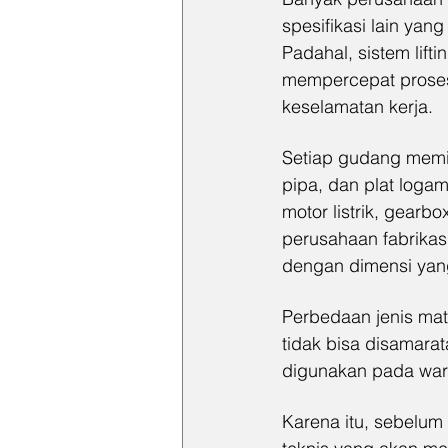
spesifikasi lain yan
Padahal, sistem lif
mempercepat proses
keselamatan kerja.
Setiap gudang memil
pipa, dan plat log
motor listrik, gearb
perusahaan fabrikas
dengan dimensi yan
Perbedaan jenis mate
tidak bisa disamarat
digunakan pada wareh
Karena itu, sebelu