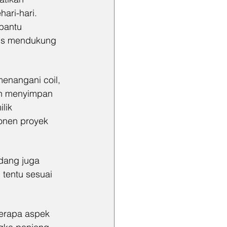
ari-hari. 
bantu 
gus mendukung 
enangani coil, 
in menyimpan 
lik 
onen proyek 
udang juga 
 tentu sesuai 
erapa aspek 