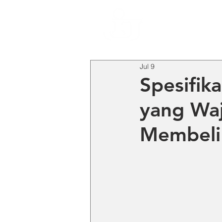
HO
Jul 9
Spesifik
yang Waj
Membeli