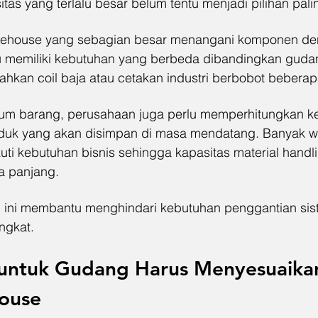
as yang terlalu besar belum tentu menjadi pilihan palin
rehouse yang sebagian besar menangani komponen den
u memiliki kebutuhan yang berbeda dibandingkan guda
ahkan coil baja atau cetakan industri berbobot beberap
mum barang, perusahaan juga perlu memperhitungkan 
oduk yang akan disimpan di masa mendatang. Banyak w
i kebutuhan bisnis sehingga kapasitas material handlin
a panjang.
i ini membantu menghindari kebutuhan penggantian sis
ingkat.
 untuk Gudang Harus Menyesuaikan
ouse