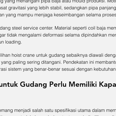
 yang menangani pipa baja atau mould produksi. Motor 
usat gravitasi yang lebih stabil, sedangkan pipa panja
n yang mampu menjaga keseimbangan selama proses l
ang steel service center. Material seperti coil baja meme
gar tidak mengalami deformasi selama dipindahkan men
n loading.
ilihan hoist crane untuk gudang sebaiknya diawali de
al yang paling sering ditangani. Pendekatan ini memban
asi sistem yang benar-benar sesuai dengan kebutuhan 
untuk Gudang Perlu Memiliki Kapas
mang menjadi salah satu spesifikasi utama dalam memil