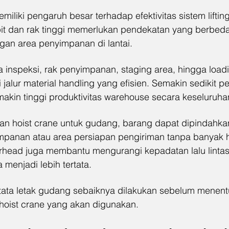
miliki pengaruh besar terhadap efektivitas sistem lifti
it dan rak tinggi memerlukan pendekatan yang berbed
an area penyimpanan di lantai.
ea inspeksi, rak penyimpanan, staging area, hingga load
jalur material handling yang efisien. Semakin sedikit p
makin tinggi produktivitas warehouse secara keseluruha
 hoist crane untuk gudang, barang dapat dipindahka
mpanan atau area persiapan pengiriman tanpa banyak h
rhead juga membantu mengurangi kepadatan lalu lintas f
 menjadi lebih tertata.
i tata letak gudang sebaiknya dilakukan sebelum menent
hoist crane yang akan digunakan.