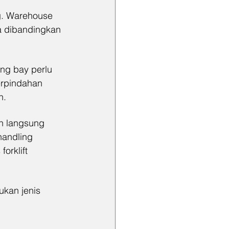
ng. Warehouse 
a dibandingkan 
ing bay perlu 
erpindahan 
n.
n langsung 
andling 
orklift 
ukan jenis 