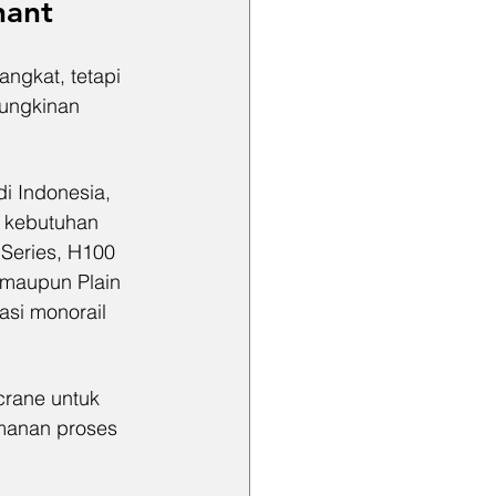
hant
ngkat, tetapi 
mungkinan 
i Indonesia, 
i kebutuhan 
 Series, H100 
 maupun Plain 
asi monorail 
crane untuk 
manan proses 