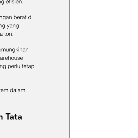
g efisien.
gan berat di 
ng yang 
a ton.
kemungkinan 
arehouse 
g perlu tetap 
tem dalam 
 Tata 