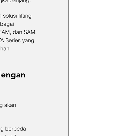
ngka panjang.
olusi lifting 
ebagai 
, FAM, dan SAM. 
YA Series yang 
uhan 
dengan 
ng akan 
ng berbeda 