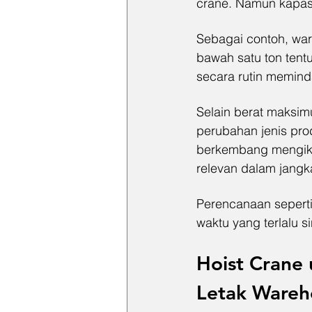
crane. Namun kapasit
Sebagai contoh, wa
bawah satu ton tent
secara rutin memind
Selain berat maksi
perubahan jenis pr
berkembang mengikut
relevan dalam jangk
Perencanaan sepert
waktu yang terlalu s
Hoist Crane
Letak Wareh