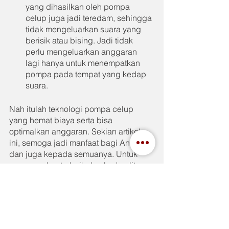
yang dihasilkan oleh pompa 
celup juga jadi teredam, sehingga 
tidak mengeluarkan suara yang 
berisik atau bising. Jadi tidak 
perlu mengeluarkan anggaran 
lagi hanya untuk menempatkan 
pompa pada tempat yang kedap 
suara.
Nah itulah teknologi pompa celup 
yang hemat biaya serta bisa 
optimalkan anggaran. Sekian artikel 
ini, semoga jadi manfaat bagi Anda 
dan juga kepada semuanya. Untuk 
pompa celup terbaik dan berkualitas, 
maka rekomendasi kami adalah 
pompa celup dari Tsurumi. Mengenai 
pompa celup Tsurumi, Anda bisa 
ketahui lebih lanjut dengan 
mengunjungi 
IndahJaya.com