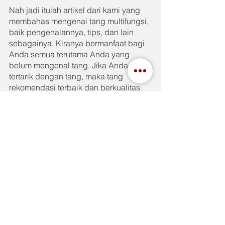
Nah jadi itulah artikel dari kami yang 
membahas mengenai tang multifungsi, 
baik pengenalannya, tips, dan lain 
sebagainya. Kiranya bermanfaat bagi 
Anda semua terutama Anda yang 
belum mengenal tang. Jika Anda 
tertarik dengan tang, maka tang 
rekomendasi terbaik dan berkualitas 
kami ada di perkakas Tenka. Mengenai 
perkakas Tenka, Anda bisa ketahui 
lebih lanjut di 
IndahJaya.com
See All
Recent Posts